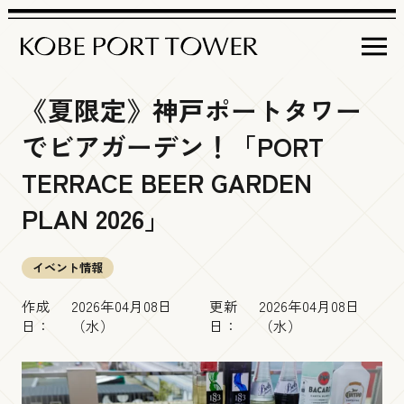
《夏限定》神戸ポートタワー
営業時間
でビアガーデン！「PORT
イベント＆
インフォメーション
TERRACE BEER GARDEN
PLAN 2026」
フロア
ガイド
イベント情報
イベント情報
神戸ポートタワー
について
屋上デッキ
商品情報
作成
2026年04月08日
更新
2026年04月08日
アクセス
日：
（水）
日：
（水）
Brilliance Tiara Open-air Deck
周辺観光情報
チケット
・料金
その他インフォメーション
展望５階