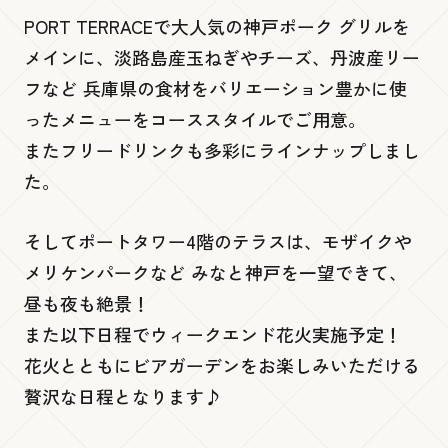
PORT TERRACEで大人気の神戸ポーク グリルを
展望１階
メインに、淡路島産玉ねぎやチーズ、丹波産リー
フなど 兵庫県の食材をバリエーション豊かに使
Gallery 360
ったメニューをコーススタイルでご用意。
またフリードリンクも多彩にラインナップしまし
低層３階・４階
た。
PORT TERRACE
そしてポートタワー4階のテラスは、モザイクや
メリケンパークなど みなと神戸を一望できて、
低層２階
昼も夜も絶景！
また以下日程でウィークエンド花火実施予定！
ビームス ジャパン 神戸
花火とともにビアガーデンをお楽しみいただける
贅沢な日程となります♪
イコリ