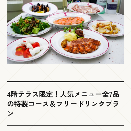
よくあるご質問
Smile Park
お問い合わせ
展望４階
Brilliance Museum
展望３階
Ready go round
4階テラス限定！人気メニュー全7品
Language
の特製コース＆フリードリンクプラ
展望２階
ン
Kobe Port Tower Shop by Felissimo