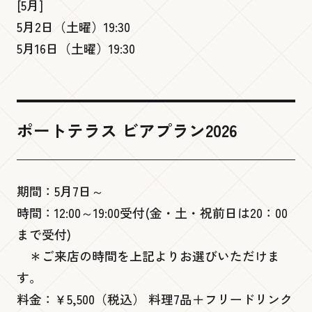
[5月]
ポートアレイ 『灘五郷酒店 神戸ポートタ
5月2日（土曜）19:30
ワー店』
5月16日（土曜）19:30
低層１階
Ready go round mini
ポートテラス ビアプラン2026
チケット売り場・インフォメーション
期間：5月7日～
時間：12:00～19:00受付(金・土・祝前日は20：00
まで受付)
＊ご来店の時間を上記よりお選びいただけま
す。
料金：￥5,500（税込） 料理7品＋フリードリンク