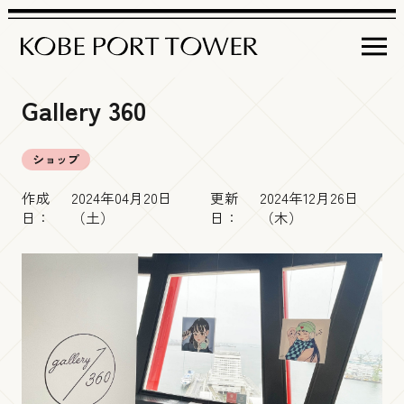
Gallery 360
営業時間
ショップ
イベント＆
インフォメーション
作成
2024年04月20日
更新
2024年12月26日
日：
（土）
日：
（木）
フロア
ガイド
イベント情報
神戸ポートタワー
について
屋上デッキ
商品情報
アクセス
Brilliance Tiara Open-air Deck
周辺観光情報
チケット
・料金
その他インフォメーション
展望５階