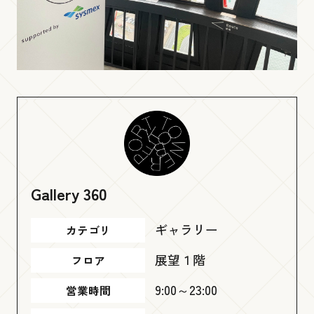
よくあるご質問
Smile Park
お問い合わせ
展望４階
Brilliance Museum
展望３階
Gallery 360
Ready go round
ギャラリー
Language
カテゴリ
展望２階
展望１階
フロア
9:00～23:00
営業時間
Kobe Port Tower Shop by Felissimo