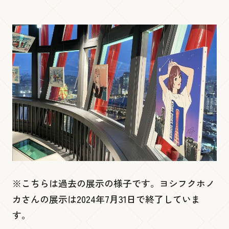
ポートアレイ 『灘五郷酒店 神戸ポートタ
ワー店』
低層１階
Ready go round mini
チケット売り場・インフォメーション
※こちらは過去の展示の様子です。ヨシフクホノ
カさんの展示は2024年7月31日で終了していま
す。