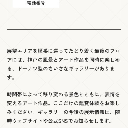
電話番号
展望１階
Gallery 360
低層３階・４階
展望エリアを順番に巡ってたどり着く最後のフロ
アには、神戸の風景とアート作品を同時に楽しめ
PORT TERRACE
る、ドーナツ型のちいさなギャラリーがありま
す。
低層２階
時間帯によって移り変わる景色とともに、表情を
変えるアート作品。ここだけの鑑賞体験をお楽し
ビームス ジャパン 神戸
みください。ギャラリーの今後の展示情報は、随
イコリ
時ウェブサイトや公式SNSでお知らせします。