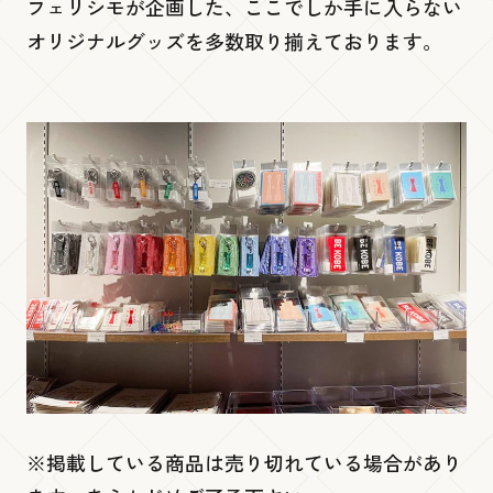
フェリシモが企画した、ここでしか手に入らない
ポートアレイ 『灘五郷酒店 神戸ポートタ
オリジナルグッズを多数取り揃えております。
ワー店』
低層１階
Ready go round mini
チケット売り場・インフォメーション
※掲載している商品は売り切れている場合があり