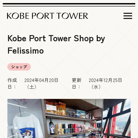
Kobe Port Tower Shop by
営業時間
Felissimo
イベント＆
インフォメーション
ショップ
フロア
ガイド
イベント情報
作成
2024年04月20日
更新
2024年12月25日
日：
（土）
日：
（水）
神戸ポートタワー
について
屋上デッキ
商品情報
アクセス
Brilliance Tiara Open-air Deck
周辺観光情報
チケット
・料金
その他インフォメーション
展望５階