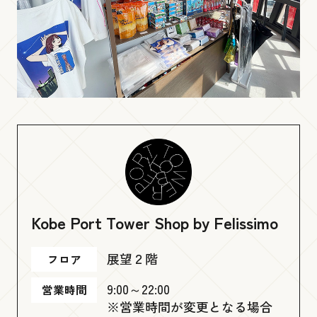
よくあるご質問
Smile Park
お問い合わせ
展望４階
Brilliance Museum
展望３階
Ready go round
Kobe Port Tower Shop by Felissimo
Language
展望２階
展望２階
フロア
9:00～22:00
営業時間
Kobe Port Tower Shop by Felissimo
※営業時間が変更となる場合