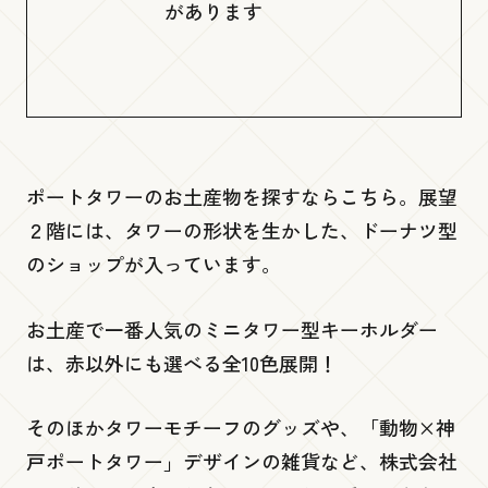
があります
展望１階
Gallery 360
低層３階・４階
ポートタワーのお土産物を探すならこちら。展望
２階には、タワーの形状を生かした、ドーナツ型
PORT TERRACE
のショップが入っています。
低層２階
お土産で一番人気のミニタワー型キーホルダー
は、赤以外にも選べる全10色展開！
ビームス ジャパン 神戸
そのほかタワーモチーフのグッズや、「動物×神
イコリ
戸ポートタワー」デザインの雑貨など、株式会社