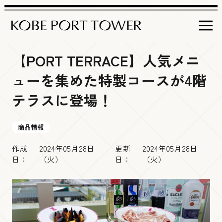
【PORT TERRACE】人気メニ
営業時間
ューを集めた特製コースが4階
イベント＆
インフォメーション
テラスに登場！
フロア
ガイド
イベント情報
商品情報
作成
2024年05月28日
更新
2024年05月28日
神戸ポートタワー
について
屋上デッキ
商品情報
日：
（火）
日：
（火）
アクセス
Brilliance Tiara Open-air Deck
周辺観光情報
チケット
・料金
その他インフォメーション
展望５階