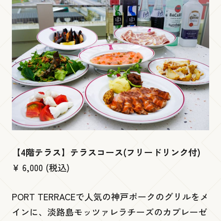
展望１階
Gallery 360
低層３階・４階
PORT TERRACE
低層２階
【4階テラス】テラスコース(フリードリンク付)
¥ 6,000 (税込)
ビームス ジャパン 神戸
PORT TERRACEで人気の神戸ポークのグリルをメ
イコリ
インに、淡路島モッツァレラチーズのカプレーゼ