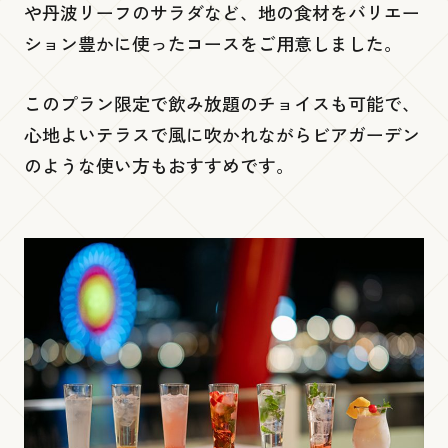
や丹波リーフのサラダなど、地の食材をバリエー
ポートアレイ 『灘五郷酒店 神戸ポートタ
ション豊かに使ったコースをご用意しました。
ワー店』
このプラン限定で飲み放題のチョイスも可能で、
低層１階
心地よいテラスで風に吹かれながらビアガーデン
のような使い方もおすすめです。
Ready go round mini
チケット売り場・インフォメーション