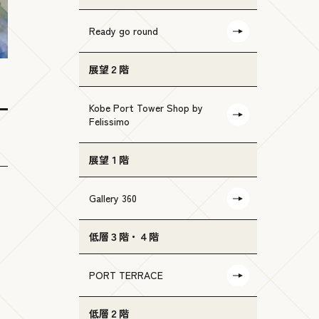
Ready go round
展望２階
Kobe Port Tower Shop by
Felissimo
展望１階
Gallery 360
低層３階・４階
PORT TERRACE
低層２階