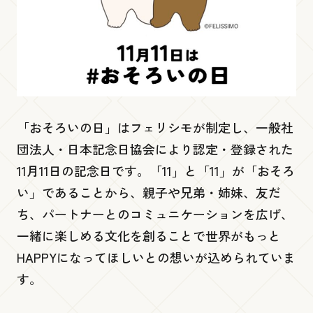
よくあるご質問
Smile Park
お問い合わせ
展望４階
Brilliance Museum
「おそろいの日」はフェリシモが制定し、一般社
団法人・日本記念日協会により認定・登録された
展望３階
11月11日の記念日です。「11」と「11」が「おそろ
い」であることから、親子や兄弟・姉妹、友だ
Ready go round
ち、パートナーとのコミュニケーションを広げ、
Language
一緒に楽しめる文化を創ることで世界がもっと
展望２階
HAPPYになってほしいとの想いが込められていま
す。
Kobe Port Tower Shop by Felissimo