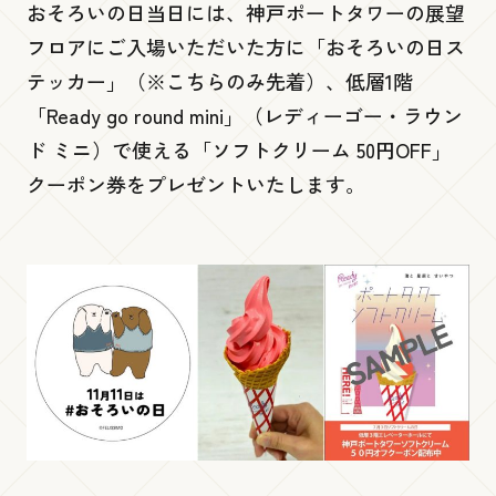
おそろいの日当日には、神戸ポートタワーの展望
フロアにご入場いただいた方に「おそろいの日ス
展望１階
テッカー」（※こちらのみ先着）、低層1階
「Ready go round mini」（レディーゴー・ラウン
Gallery 360
ド ミニ）で使える「ソフトクリーム 50円OFF」
クーポン券をプレゼントいたします。
低層３階・４階
PORT TERRACE
低層２階
ビームス ジャパン 神戸
イコリ