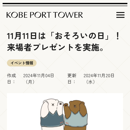
11月11日は「おそろいの日」！
営業時間
来場者プレゼントを実施。
イベント＆
インフォメーション
イベント情報
フロア
ガイド
イベント情報
作成
2024年11月04日
更新
2024年11月20日
日：
（月）
日：
（水）
神戸ポートタワー
について
屋上デッキ
商品情報
アクセス
Brilliance Tiara Open-air Deck
周辺観光情報
チケット
・料金
その他インフォメーション
展望５階