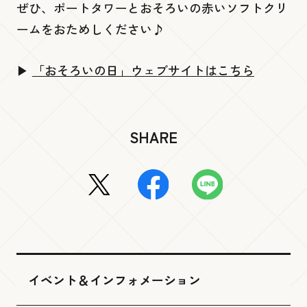
ぜひ、ポートタワーとおそろいの赤いソフトクリ
ポートアレイ 『灘五郷酒店 神戸ポートタ
ームをおためしください♪
ワー店』
▶
「おそろいの日」ウェブサイトはこちら
低層１階
Ready go round mini
SHARE
チケット売り場・インフォメーション
イベント＆インフォメーション